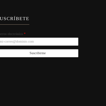
USCRÍBETE
rreo electrónico
*