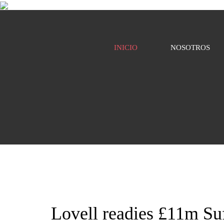
INICIO
NOSOTROS
Lovell readies £11m Suf